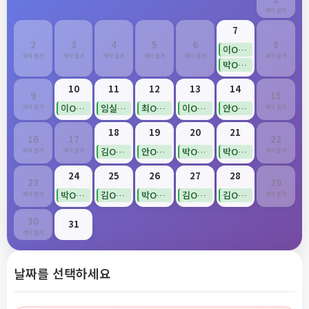
예약 불가
7
2
3
4
5
6
8
이O순(확정)
예약 불가
예약 불가
예약 불가
예약 불가
예약 불가
예약 불가
박O영(확정)
10
11
12
13
14
9
15
이O순(확정)
임실(확정)
최O영(확정)
이O순(확정)
안O희(확정)
예약 불가
예약 불가
18
19
20
21
16
17
22
김O경(확정)
안O희(확정)
박O영(확정)
박O영(확정)
예약 불가
예약 불가
예약 불가
24
25
26
27
28
23
29
박O정(확정)
김O경(확정)
박O정(확정)
김O리(확정)
김O희(확정)
예약 불가
예약 불가
30
31
예약 불가
날짜를 선택하세요