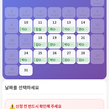
예약 불가
2
3
4
5
6
7
8
예약 불가
예약 불가
예약 불가
예약 불가
예약 불가
예약 불가
예약 불가
10
11
12
13
14
9
15
이O순(확정)
임실(확정)
최O영(확정)
이O순(확정)
안O희(확정)
예약 불가
예약 불가
18
19
20
21
16
17
22
김O경(확정)
안O희(확정)
박O영(확정)
박O영(확정)
예약 불가
예약 불가
예약 불가
24
25
26
27
28
23
29
박O정(확정)
김O경(확정)
박O정(확정)
김O리(확정)
김O희(확정)
예약 불가
예약 불가
30
31
예약 불가
날짜를 선택하세요
신청 전 반드시 확인해 주세요