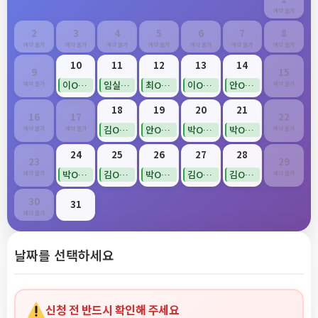
예약 불가
2
3
4
5
6
7
8
예약 불가
예약 불가
예약 불가
예약 불가
예약 불가
예약 불가
예약 불가
10
11
12
13
14
9
15
이O순(확정)
임실(확정)
최O영(확정)
이O순(확정)
안O희(확정)
예약 불가
예약 불가
18
19
20
21
16
17
22
김O경(확정)
안O희(확정)
박O영(확정)
박O영(확정)
예약 불가
예약 불가
예약 불가
24
25
26
27
28
23
29
박O정(확정)
김O경(확정)
박O정(확정)
김O리(확정)
김O희(확정)
예약 불가
예약 불가
30
31
예약 불가
날짜를 선택하세요
신청 전 반드시 확인해 주세요