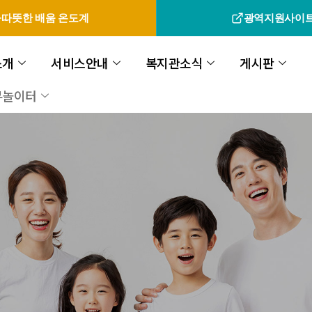
따뜻한 배움 온도계
광역지원사이
소개
서비스안내
복지관소식
게시판
무놀이터