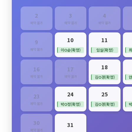
2
3
4
예약 불가
예약 불가
예약 불가
10
11
9
예약 불가
이O순(확정)
임실(확정)
최
18
16
17
예약 불가
예약 불가
김O경(확정)
안
24
25
23
예약 불가
박O정(확정)
김O경(확정)
박
30
31
예약 불가