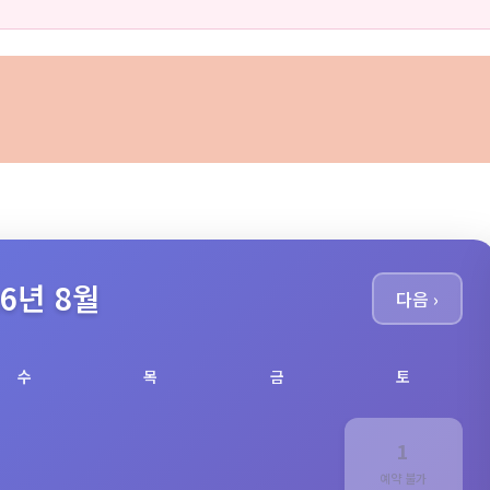
26년 8월
다음 ›
수
목
금
토
1
예약 불가