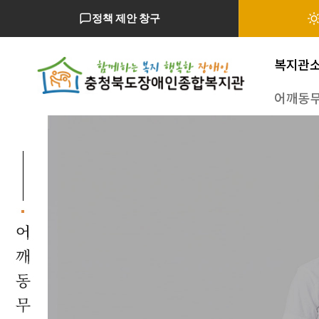
정책 제안 창구
복지관
어깨동