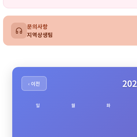
문의사항
지역상생팀
20
‹ 이전
일
월
화