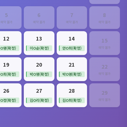
5
6
7
8
예약 불가
예약 불가
예약 불가
예약 불가
12
13
14
15
예약 불가
O영(확정)
이O순(확정)
안O희(확정)
19
20
21
22
예약 불가
O희(확정)
박O영(확정)
박O영(확정)
26
27
28
29
예약 불가
O정(확정)
김O리(확정)
김O희(확정)