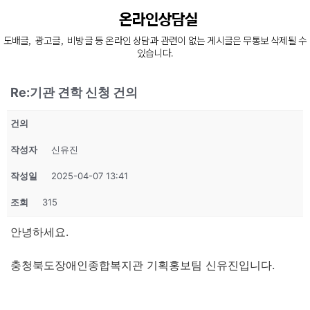
늘 한결같은 마음으로
온라인상담실
장애인 재활과 지역사회의 복지증진을 위해
도배글, 광고글, 비방글 등 온라인 상담과 관련이 없는 게시글은 무통보 삭제될 수
늘 처음의 마음으로 함께 하겠습니다.
있습니다.
Re:기관 견학 신청 건의
건의
작성자
신유진
작성일
2025-04-07 13:41
조회
315
안녕하세요.
충청북도장애인종합복지관 기획홍보팀 신유진입니다.