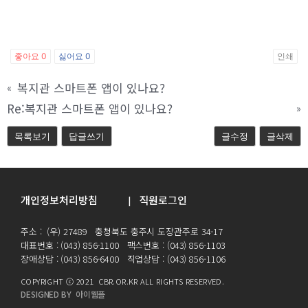
좋아요
0
싫어요
0
인쇄
복지관 스마트폰 앱이 있나요?
«
Re:복지관 스마트폰 앱이 있나요?
»
목록보기
답글쓰기
글수정
글삭제
개인정보처리방침
직원로그인
|
주소 : (우) 27489 충청북도 충주시 도장관주로 34-17
대표번호 : (043) 856-1100 팩스번호 : (043) 856-1103
장애상담 : (043) 856-6400 직업상담 : (043) 856-1106
COPYRIGHT ⓒ 2021 CBR.OR.KR ALL RIGHTS RESERVED.
DESIGNED BY 아이웹플