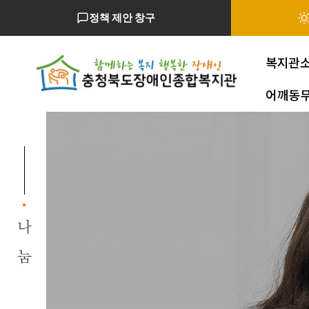
정책 제안 창구
복지관
어깨동