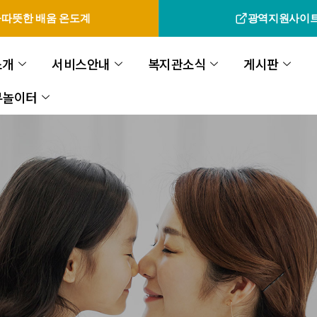
따뜻한 배움 온도계
광역지원사이
소개
서비스안내
복지관소식
게시판
무놀이터