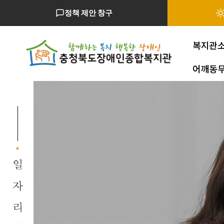
정책 제안 창구
복지관
어깨동