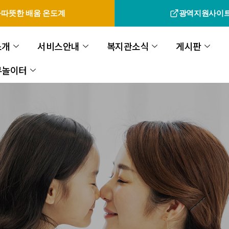
따뜻한 배움 온도계
광역지원사이
소개
서비스안내
복지관소식
게시판
무놀이터