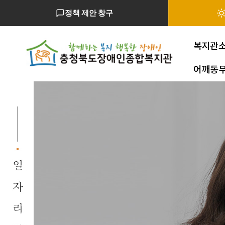
정책 제안 창구
복지관
어깨동