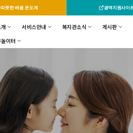
따뜻한 배움 온도계
광역지원사이
소개
서비스안내
복지관소식
게시판
무놀이터