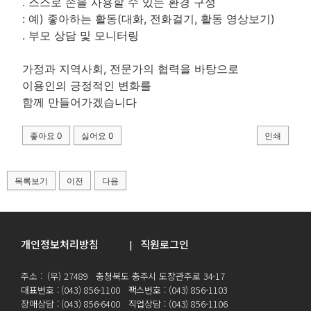
. 스스로 손을 사용할 수 있는 환경 구성
: 예) 좋아하는 활동(대화, 전화걸기, 활동 영상보기)
. 부모 상담 및 모니터링
가정과 지역사회, 전문가의 협력을 바탕으로
이용인의 긍정적인 변화를
함께 만들어가겠습니다
좋아요
0
싫어요
0
인쇄
목록보기
이전
다음
개인정보처리방침
직원로그인
|
주소 : (우) 27489 충청북도 충주시 도장관주로 34-17
대표번호 : (043) 856-1100 팩스번호 : (043) 856-1103
장애상담 : (043) 856-6400 직업상담 : (043) 856-1106