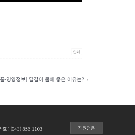
인쇄
식품·영양정보] 달걀이 몸에 좋은 이유는?
»
직원전용
: (043) 856-1103