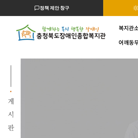
정책 제안 창구
복지관
어깨동