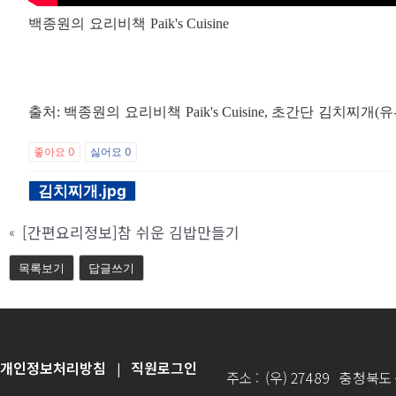
백종원의 요리비책
Paik's Cuisine
출처
백종원의 요리비책
초간단 김치찌개
유
:
Paik's Cuisine,
(
좋아요
0
싫어요
0
김치찌개.jpg
[간편요리정보]참 쉬운 김밥만들기
«
목록보기
답글쓰기
개인정보처리방침
직원로그인
|
주소 : (우) 27489 충청