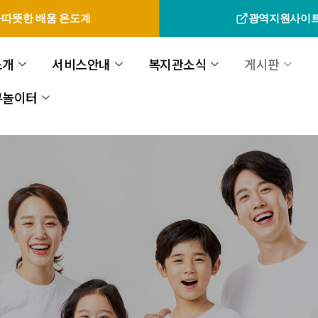
따뜻한 배움 온도계
광역지원사이
소개
서비스안내
복지관소식
게시판
무놀이터