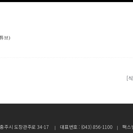
튜브
)
[
북도 충주시 도장관주로 34-17
대표번호 : (043) 856-1100
팩스번호 
|
|