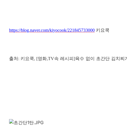
키요쿡
https://blog.naver.com/kiyocook/221845733000
출처
키요쿡
영화
속 레시피
육수 없이 초간단 김치찌
:
, [
,TV
]