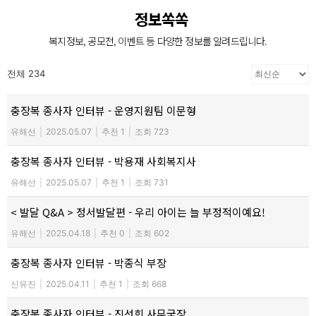
장애인의 복지증진
정보쏙쏙
장애인 재활과 지역사회의 복지증진을 위해
복지정보, 공모전, 이벤트 등 다양한 정보를 알려드립니다.
늘 처음의 마음으로 함께 하겠습니다.
전체 234
충장복 종사자 인터뷰 - 운영지원팀 이문형
유해선
|
2025.05.07
|
추천 1
|
조회 723
충장복 종사자 인터뷰 - 박용재 사회복지사
유해선
|
2025.05.07
|
추천 1
|
조회 731
< 발달 Q&A > 정서발달편 - 우리 아이는 늘 부정적이예요!
유해선
|
2025.04.18
|
추천 0
|
조회 602
충장복 종사자 인터뷰 - 박종식 부장
신유진
|
2025.04.11
|
추천 1
|
조회 668
충장복 종사자 인터뷰 - 진선희 사무국장