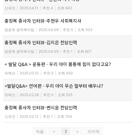
신유진
|
2025.04.11
|
추천 4
|
조회 642
충장복 종사자 인터뷰-주현우 사회복지사
엄윤희 광역복지팀
|
2025.04.09
|
추천 0
|
조회 533
충장복 종사자 인터뷰-김지은 전담인력
엄윤희 광역복지팀
|
2025.04.09
|
추천 1
|
조회 607
< 발달 Q&A > 운동편 - 우리 아이 몸통에 힘이 없다고요?
유해선
|
2025.03.10
|
추천 0
|
조회 493
<발달Q&A> 언어편 - 우리 아이 무슨 말부터 배우나?
유해선
|
2025.02.26
|
추천 0
|
조회 525
충장복 종사자 인터뷰-변시윤 전담인력
신유진
|
2025.02.13
|
추천 1
|
조회 704
처음
«
3
»
마지막