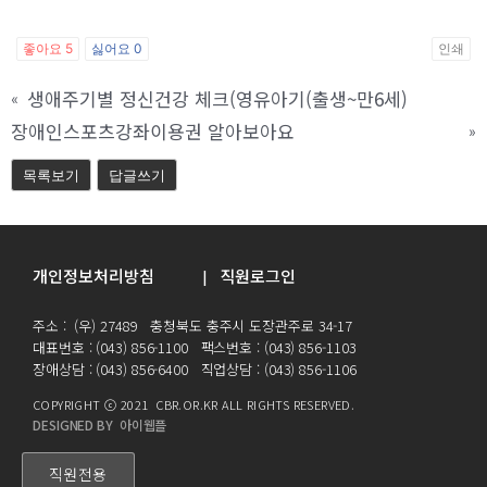
좋아요
5
싫어요
0
인쇄
생애주기별 정신건강 체크(영유아기(출생~만6세)
«
장애인스포츠강좌이용권 알아보아요
»
목록보기
답글쓰기
개인정보처리방침
직원로그인
|
주소 : (우) 27489 충청북도 충주시 도장관주로 34-17
대표번호 : (043) 856-1100 팩스번호 : (043) 856-1103
장애상담 : (043) 856-6400 직업상담 : (043) 856-1106
COPYRIGHT ⓒ 2021 CBR.OR.KR ALL RIGHTS RESERVED.
DESIGNED BY 아이웹플
직원전용