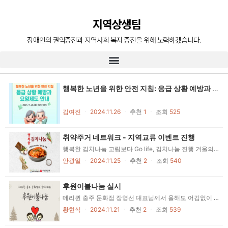
장애인의 복지증진
지역상생팀
장애인 재활과 지역사회의 복지증진을 위해
늘 처음의 마음으로 함께 하겠습니다.
장애인의 권익증진과 지역사회 복지 증진을 위해 노력하겠습니다.
행복한 노년을 위한 안전 지침: 응급 상황 예방과 요양제도 안내
김여진
ㆍ
2024.11.26
ㆍ
추천
1
ㆍ
조회
525
취약주거 네트워크 - 지역교류 이벤트 진행
행복한 김치나눔 고립보다 Go life, 김치나눔 진행 겨울의 시작, 정성가득 김치로 따뜻한 나눔 실천 # 24년 11월 22일 # 김치 3kg #40 박스 #고립보다 Go life # 정서지지 활동 # 김치나눔 추운 계절, 마음을 나누기 위해 고립가구분들을 찾아가 김치나눔을 진행하였습니다. 온기를 전하는 따뜻한 실천 정성 담긴 김치가 추운 겨울에 힘이 되길 바라며, 복지관은 앞으로도 지역사회와 함께 따뜻한 세상을 만들어가겠습니다.
안광일
ㆍ
2024.11.25
ㆍ
추천
2
ㆍ
조회
540
후원이불나눔 실시
메리퀸 충주 문화점 장영선 대표님께서 올해도 어김없이 양모이불 10채를 후원해주셨습니다. 후원해주신 이불은 꼭 필요한 재가장애인 가정을 선정하여 직접 집으로 배달까지 완료하였습니다. 올 겨울 두툼한 이불로 따뜻하고 행복한 겨울을 보낼 수 있을 것 같습니다. 매년 겨울이 시작될 즘 잊지 않고 나눔활동으로 함께 사는 세상을 실천해 주시는 메리퀸 충주 문화점 장영선 대표님께 감사드립니다. 나눔활동 덕분에 올겨울도 따뜻하고 풍성하게 보낼 수 있을 것 같습니다
황현식
ㆍ
2024.11.21
ㆍ
추천
2
ㆍ
조회
539