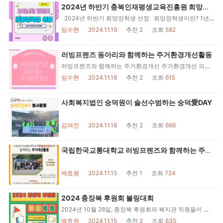
2024년 하반기 충북인재평생교육진흥원 희망장학생 선정
2024년 하반기 희망장학생 선정 희망장학생이란? 1년 이상 충청북도에 주소를 두고 계속 거주하는 도민 또는 도민의 자녀로 학업 환경이 어려운 학생으로 학교 및 복지기관이 추천하여, 원하는 학업을 마칠 수 있도록 지원하는 장학금 받는 자를 말합니다. 최종선정 완료 김OO 100만원 선정, 안OO 70만원 선정, 이OO 70만원 선정, 임OO 70만원 선정 희망장학생 추천 충청북도장애인종합복지관에서는 학업의 의지가 보이는 학생 4명을 추천하여 4명 전부 장학생으로 선정되었으며, 각 70만원과 100만원이 학생 개인 계좌로 입금될 예정입니다. 감사합니다 2024년 하반기 희망장학생 추천할 수 있는 기회 덕분에 학생들이 학업에 더욱 더 열중할 수 있는 기회가 생겼습니다. 학생들이 꿈과 희망을 잃지 않도록 지원해주신 충북인재평생교육진흥원에 다시 한 번 감사합니다!
임수현
ㆍ
2024.11.19
ㆍ
추천
2
ㆍ
조회
582
러빙프렌즈 동아리와 함께하는 주거환경개선활동
러빙프렌즈와 함께하는 주거환경개선 주거환경개선 의뢰 및 전 집이 지어진지 60년 이상되어 많이 노후 된 상태에서 30년 점게 거주하고 있어, 건강 및 안전에 걱정이 되어 의뢰 들어옴 주거환경개선 중 서로돕기시민협회 분들도 주거환경개선에 힘써주어, 빠르게 진행할 수 있었습니다. 주거환경개선 후 도배공사가 끝난 후, 거주하는 어르신이 신경을 많이 써주어서 고맙다는 연락이 왔습니다. 러빙프렌즈와 함께하는 주거환경개선 활동 총 3회를 끝으로 2024년도 한 해를 마무리하게 되었습니다. 쉽지 않은 활동이었지만, 러빙프렌즈(국립교통대학교 동아리)와 서로돕기시민협회의 도움으로 주거환경개선을 할 수 있었습니다. 올 한 해 정말 감사하고, 수고 많으셨습니다!
임수현
ㆍ
2024.11.18
ㆍ
추천
2
ㆍ
조회
615
사회복지법인 숭덕원이 솔선수범하는 숭덕愛DAY
김여진
ㆍ
2024.11.18
ㆍ
추천
2
ㆍ
조회
666
국립한국교통대학교 러빙프렌즈와 함께하는 주거개선활동
박효원
ㆍ
2024.11.15
ㆍ
추천
1
ㆍ
조회
724
2024 충장복 후원회 볼링대회
2024년 10월 28일, 충장복 후원회와 복지관 직원들이 함께하는 볼링대회를 진행했습니다. 웃음과 열정이 가득했던 이번 대회는 서로 친목을 다지며 관계를 더욱 돈독히 하는 뜻깊은 시간이 되었습니다. 앞으로도 충장복 후원회와 함께하는 다양한 활동을 통해 따뜻한 지역사회를 만들어 나가겠습니다! 참여자분들의 후기! A참여자: 활기찬 분위기 속에서 자연스럽게 이야기를 나눌 수 있어 좋았습니다. 직원분들과 함께 시간을 보내며 유대감을 쌓을 수 있었던 것 같아요. 부담 없이 편안하게 교류할 수 있는 자리를 마련해 주셔서 감사합니다! B참여자: 행사가 진행된 시간도 장소도 모두 좋았습니다. 앞으로도 이렇게 잘 준비된 행사가 많아지길 바랍니다! C참여자: 서로 응원하고 웃으며 친밀감을 쌓을 수 있었던 소중한 시간이었어요. 다음에도 이런 자리가 마련된다면 꼭 다시 참여하고 싶습니다! 이번 충장복 후원회 볼링대회에 적극적으로 참여해주신 후원회원분들과 복지관 직원분들께 깊은 감사의 인사를 드립니다. 앞으로도 다양한 활동을 통해 따뜻한 나눔과 소통을 이어가며, 우리 지역 사회에 긍정적인 변화를 만들어 나가겠습니다. 앞으로도 지속적인 관심과 참여부탁드립니다.
박효원
ㆍ
2024.11.15
ㆍ
추천
2
ㆍ
조회
635