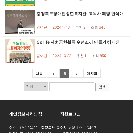
충청북도장애인종합복지관, 고독사 예방 인식개선교육 성료
김여진
ㆍ
2024.11.13
ㆍ
추천
2
ㆍ
조회
643
Go life 사회공헌활동 수면조끼 만들기 캠페인
김여진
ㆍ
2024.10.22
ㆍ
추천
1
ㆍ
조회
855
처음
«
6
»
마지막
검색
개인정보처리방침
직원로그인
|
주소 : (우) 27489 충청북도 충주시 도장관주로 34-17