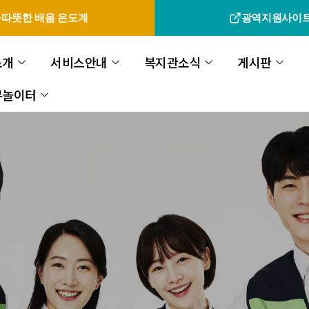
따뜻한 배움 온도계
광역지원사이
소개
서비스안내
복지관소식
게시판
무놀이터