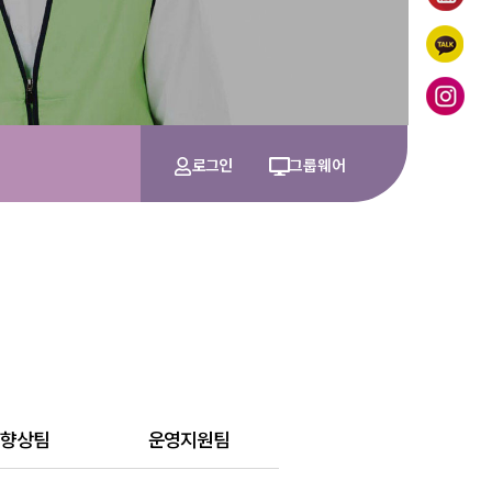
로그인
그룹웨어
능향상팀
운영지원팀