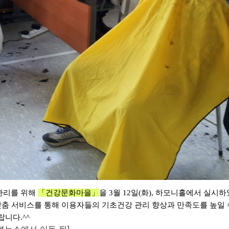
관리를 위해
「건강문화마
을」
을
3
월
12
일
(
화
),
하모니홀에서 실시하
맞춤 서비스를 통해 이용자들의 기초건강 관리 향상과 만족도를 높일
랍니다.^^
충장복뉴스에서 이동 됨]