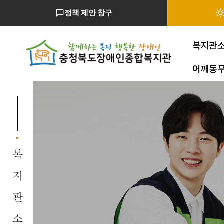
정책 제안 창구
복지관
어깨동