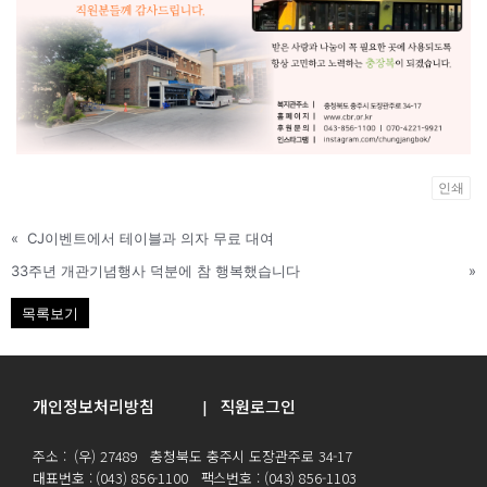
인쇄
«
CJ이벤트에서 테이블과 의자 무료 대여
33주년 개관기념행사 덕분에 참 행복했습니다
»
목록보기
개인정보처리방침
직원로그인
|
주소 : (우) 27489 충청북도 충주시 도장관주로 34-17
대표번호 : (043) 856-1100 팩스번호 : (043) 856-1103