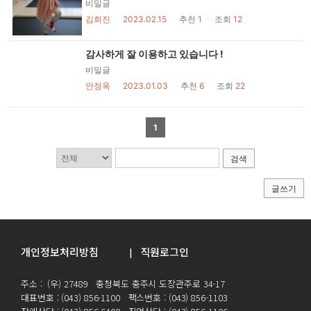
비밀글
김희진
ㆍ
2023.02.15
ㆍ
추천
1
ㆍ
조회
12
감사하게 잘 이용하고 있습니다 !
비밀글
안정옥
ㆍ
2023.01.03
ㆍ
추천
6
ㆍ
조회
22
1
검색
글쓰기
개인정보처리방침
직원로그인
|
주소 : (우) 27489 충청북도 충주시 도장관주로 34-17
대표번호 : (043) 856-1100 팩스번호 : (043) 856-1103