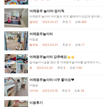
어깨동무 놀이터 엄지척
어깨동무 놀이터 아이들의 천국 올때마다 반갑게 맞이해주시는 봉사자 선생님들과 항상 깨끗하게 관리되는 어깨동무 놀이터 너무 좋아요 다녀오면 아이들이 언제가요?또 가고 싶어요라고 이야기해 한 달에 한 번은 꼭 단체예약해 찾는 기관이예요 아이들을 위한 공간과 놀이시설이 너무 잘 되어있는 이런곳이 무료로 이용되니 너무 좋은거 같아요 시에서 아이들이 활용할수 있는 놀이기관들을 많이 만들어주어 너무 감사합니다 매번 결석하다가도 어깨동무 놀이터가요 하면 결석없이 즐겁게 등원하는 우리 아이들 오늘도 즐겁고 신나게 놀다왔어요 어깨동무 놀이터 엄지척이예요^^ -엄지어린이집 열매반 일동-
열매반
ㆍ
2023.04.27
ㆍ
추천
3
ㆍ
조회
663
어깨동무놀이터
비밀글
황주희
ㆍ
2023.03.31
ㆍ
추천
4
ㆍ
조회
17
어깨동무놀이터 강추해요
실내놀이시설을 찾던 중 어깨동무놀이터를 알게되어 다녀왔어요^^ 생각보다 넓고 미끄럼틀, 트램플린, 볼풀장, 주방놀이 등 이것저것 놀이도구도 다양하고 아이들이 좋아할만한 것들이 많았어요♡ 안전하고 따뜻한 분위기 덕분인지 무서워서 타지못했던 미끄럼틀 흔들다리와 그물도 건너보고았어요ㅎ 재미있었는지 다음에 또 오자고하네요^^ 처음가는거라 엘레베이터를 못찾아 주변분들께 여쭤보았는데, 친절하게 알려주시고 인사해주셔서 넘 감사했답니다
현
ㆍ
2023.03.30
ㆍ
추천
8
ㆍ
조회
1192
어깨동무놀이터 너무 좋아요♥
비밀글
이미애
ㆍ
2023.03.16
ㆍ
추천
8
ㆍ
조회
28
이용후기