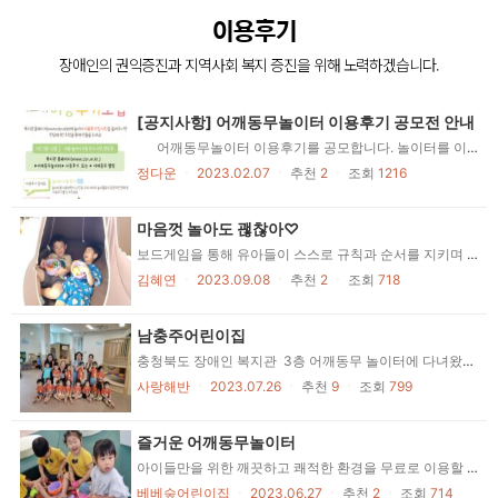
장애인의 복지증진
이용후기
장애인 재활과 지역사회의 복지증진을 위해
장애인의 권익증진과 지역사회 복지 증진을 위해 노력하겠습니다.
늘 처음의 마음으로 함께 하겠습니다.
[공지사항] 어깨동무놀이터 이용후기 공모전 안내
어깨동무놀이터 이용후기를 공모합니다. 놀이터를 이용하면서 느낀점, 우리 아이들의 놀이활동의 긍정적인 변화와 놀이터를 이용하는사진, 환하게 웃으며 놀이하는 아이들의 사진을 올려주시면 한달에 1번 추첨을 통해 선물을 드려요 이용후기 남겨주실때 연락처 꼭 남겨주세요
정다운
ㆍ
2023.02.07
ㆍ
추천
2
ㆍ
조회
1216
마음껏 놀아도 괞찮아♡
보드게임을 통해 유아들이 스스로 규칙과 순서를 지키며 놀이하고, 내가 좋아하는 친구와, 내가 좋아하는 놀잇감으로 함께 놀이 하니 시간이 가는 줄 모른고 놀이했어요! 무엇보다 쾌적하고 넓은 공간~아이들이 많아도 전혀 복잡하지 않고 놀잇감을 자유롭게 선택 하고 놀이할수있어 좋았답니다♡ 은동어린이집 다섯살 친구들♡
김혜연
ㆍ
2023.09.08
ㆍ
추천
2
ㆍ
조회
718
남충주어린이집
충청북도 장애인 복지관 3층 어깨동무 놀이터에 다녀왔어요.^^ 복지관 입구에 들어서며 반갑게 맞아 주시는 어르신들께 인사도 드리고, 친절한 봉사자 선생님의 안내를 받으며 엘리베이터를 이용해 3층 놀이터로 이동했답니다. 두 번째 방문이라 그런지 아이들이 각자 좋아하는 놀이공간을 찾아 신나게 뛰어 들어가는 모습이 너무 귀여웠어요. 놀이공간과 분리되어 있어 더 안전하게 이용할 수 있는 트램플린 위에서 높이 높이 점프도 하고... 그물을 조심스럽게 건너 나무 미끄럼틀 타고 슝~~ 볼풀 놀이, 주방 놀이와 마트 놀이...키즈카페처럼 놀이공간이 분리되어 있어 많은 인원이 이용해도 불편함이 없어 너무 좋았어요. 누구나 무료로 예약하면 이용이 가능하고...장애, 비장애 아동이 함께 이용할 수 있는 좋은 취지의 놀이공간이 가까운 곳에 있어 감사하게 잘 이용하고 있습니다.^^
사랑해반
ㆍ
2023.07.26
ㆍ
추천
9
ㆍ
조회
799
즐거운 어깨동무놀이터
아이들만을 위한 깨끗하고 쾌적한 환경을 무료로 이용할 수 있어 너무 좋았습니다. 또한 아이들 눈높이 맞는 다양한 놀잇감 또한 너무 좋았답니다. ~^^ 기회가 된다면 다음에도 이용하고 싶습니다.
베베숲어린이집
ㆍ
2023.06.27
ㆍ
추천
2
ㆍ
조회
714